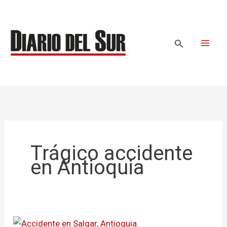
Ir
al
contenido
Buscar
Trágico accidente
en Antioquia
Ascendió