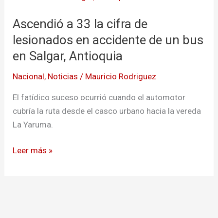
a
Ascendió a 33 la cifra de
33
la
lesionados en accidente de un bus
cifra
en Salgar, Antioquia
de
Nacional
,
Noticias
/
Mauricio Rodriguez
lesionados
en
El fatídico suceso ocurrió cuando el automotor
accidente
cubría la ruta desde el casco urbano hacia la vereda
de
La Yaruma.
un
bus
Leer más »
en
Salgar,
Antioquia