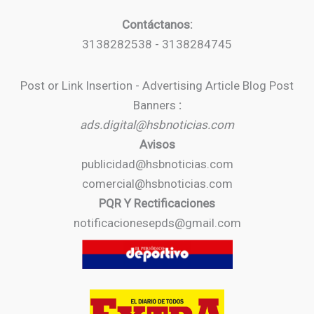
Contáctanos:
3138282538 - 3138284745
Post or Link Insertion - Advertising Article Blog Post
Banners
:
ads.digital@hsbnoticias.com
Avisos
publicidad@hsbnoticias.com
comercial@hsbnoticias.com
PQR Y Rectificaciones
notificacionesepds@gmail.com