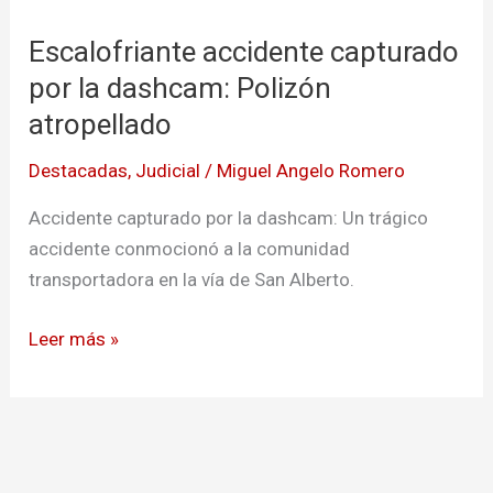
accidente
Escalofriante accidente capturado
capturado
por
por la dashcam: Polizón
la
atropellado
dashcam:
Destacadas
,
Judicial
/
Miguel Angelo Romero
Polizón
atropellado
Accidente capturado por la dashcam: Un trágico
accidente conmocionó a la comunidad
transportadora en la vía de San Alberto.
Leer más »