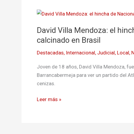
David
Villa
David Villa Mendoza: el hin
Mendoza:
el
calcinado en Brasil
hincha
Destacadas
,
Internacional
,
Judicial
,
Local
,
N
de
Nacional
Joven de 18 años, David Villa Mendoza, fue 
asesinado
Barrancabermeja para ver un partido del Atl
y
cenizas.
calcinado
en
Leer más »
Brasil