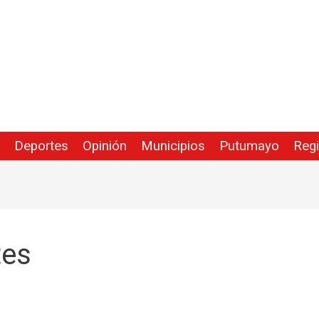
Deportes
Opinión
Municipios
Putumayo
Reg
tes