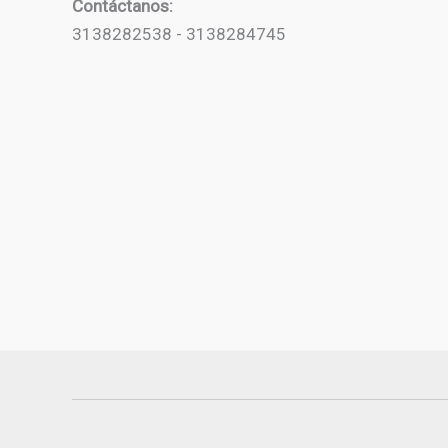
Contáctanos:
3138282538 - 3138284745