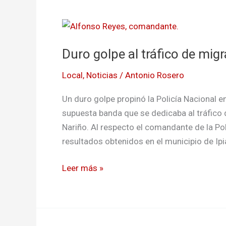
Duro
golpe
Duro golpe al tráfico de migr
al
tráfico
Local
,
Noticias
/
Antonio Rosero
de
migrantes
Un duro golpe propinó la Policía Nacional e
en
supuesta banda que se dedicaba al tráfico
Ipiales
Nariño. Al respecto el comandante de la Pol
resultados obtenidos en el municipio de Ipi
Leer más »