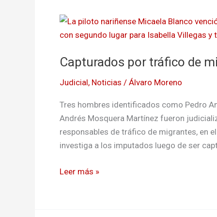
Capturados
por
tráfico
Capturados por tráfico de mi
de
migrantes
Judicial
,
Noticias
/
Álvaro Moreno
en
Ipiales
Tres hombres identificados como Pedro An
Andrés Mosquera Martínez fueron judiciali
responsables de tráfico de migrantes, en el 
investiga a los imputados luego de ser capt
Leer más »