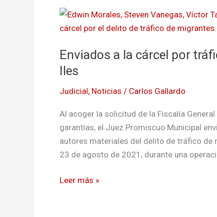
Enviados
a
la
Enviados a la cárcel por tráf
cárcel
por
Iles
tráfico
Judicial
,
Noticias
/
Carlos Gallardo
de
migrantes
Al acoger la solicitud de la Fiscalía Genera
en
garantías, el Juez Promiscuo Municipal env
el
autores materiales del delito de tráfico d
municipio
23 de agosto de 2021, durante una operac
de
Iles
Leer más »