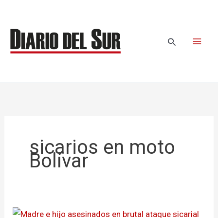
Ir
al
contenido
Buscar
sicarios en moto
Bolívar
Madre