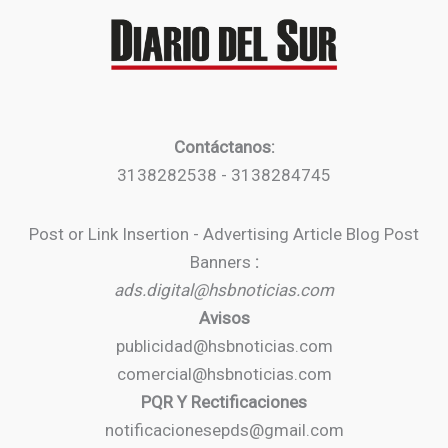
Contáctanos:
3138282538 - 3138284745
Post or Link Insertion - Advertising Article Blog Post
Banners
:
ads.digital@hsbnoticias.com
Avisos
publicidad@hsbnoticias.com
comercial@hsbnoticias.com
PQR Y Rectificaciones
notificacionesepds@gmail.com