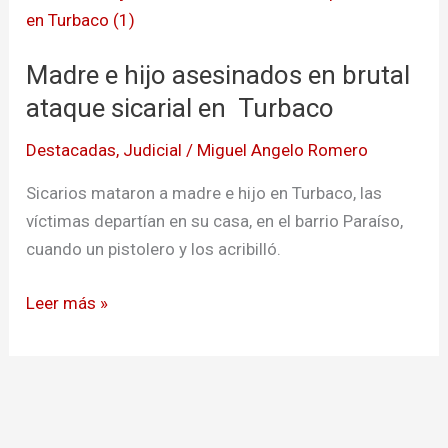
e
hijo
Madre e hijo asesinados en brutal
asesinados
en
ataque sicarial en Turbaco
brutal
Destacadas
,
Judicial
/
Miguel Angelo Romero
ataque
sicarial
Sicarios mataron a madre e hijo en Turbaco, las
en
víctimas departían en su casa, en el barrio Paraíso,
Turbaco
cuando un pistolero y los acribilló.
Leer más »