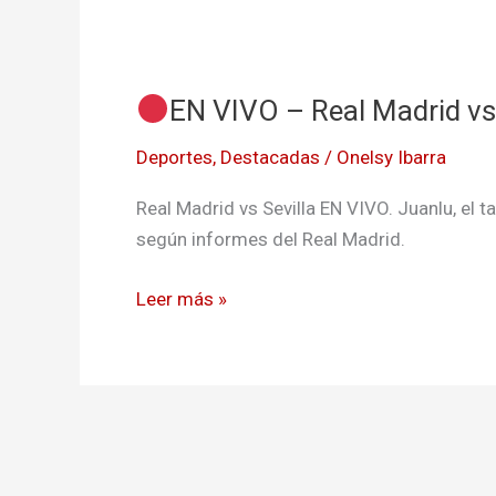
EN
EN VIVO – Real Madrid vs 
VIVO
–
Deportes
,
Destacadas
/
Onelsy Ibarra
Real
Madrid
Real Madrid vs Sevilla EN VIVO. Juanlu, el ta
vs
según informes del Real Madrid.
Sevilla
–
Leer más »
El
Real
busca
a
Juanlu