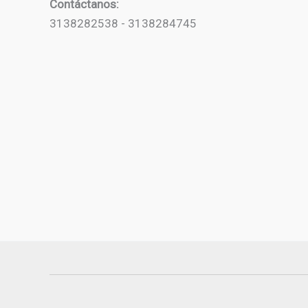
Contáctanos:
3138282538 - 3138284745