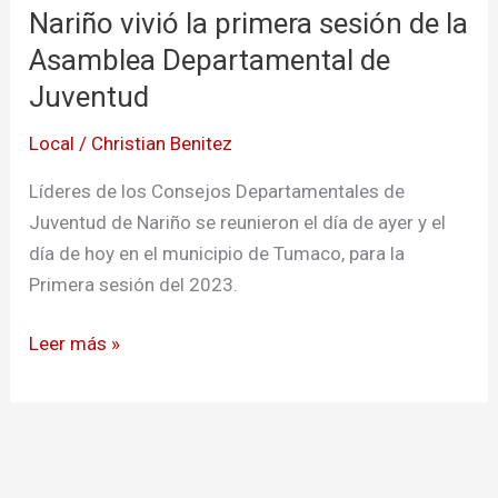
Nariño vivió la primera sesión de la
la
primera
Asamblea Departamental de
sesión
Juventud
de
Local
/
Christian Benitez
la
Asamblea
Líderes de los Consejos Departamentales de
Departamental
Juventud de Nariño se reunieron el día de ayer y el
de
día de hoy en el municipio de Tumaco, para la
Juventud
Primera sesión del 2023.
Leer más »