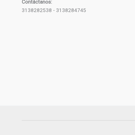
Contáctanos:
3138282538 - 3138284745