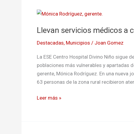
Llevan
servicios
Llevan servicios médicos a
médicos
a
Destacadas
,
Municipios
/
Joan Gomez
comunidades
alejadas
La ESE Centro Hospital Divino Niño sigue 
de
poblaciones más vulnerables y apartadas de
Tumaco
gerente, Mónica Rodríguez. En una nueva j
63 personas de la zona rural recibieron atenc
Leer más »