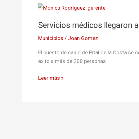
Servicios
médicos
Servicios médicos llegaron a
llegaron
a
Municipios
/
Joan Gomez
zonas
apartadas
El puesto de salud de Pital de la Costa se c
del
éxito a más de 200 personas
Distrito
Leer más »