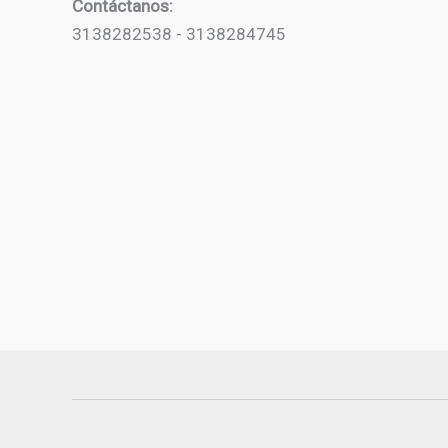
Contáctanos:
3138282538 - 3138284745