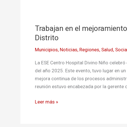
Trabajan
en
Trabajan en el mejoramiento 
el
mejoramiento
Distrito
de
Municipios
,
Noticias
,
Regiones
,
Salud
,
Socia
los
servicios
La ESE Centro Hospital Divino Niño celebró
médicos
del año 2025. Este evento, tuvo lugar en u
en
mejora continua de los procesos administr
El
reunión estuvo encabezada por la gerente de
Distrito
Leer más »