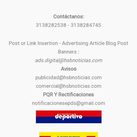
Contáctanos:
3138282538 - 3138284745
Post or Link Insertion - Advertising Article Blog Post
Banners
:
ads.digital@hsbnoticias.com
Avisos
publicidad@hsbnoticias.com
comercial@hsbnoticias.com
PQR Y Rectificaciones
notificacionesepds@gmail.com