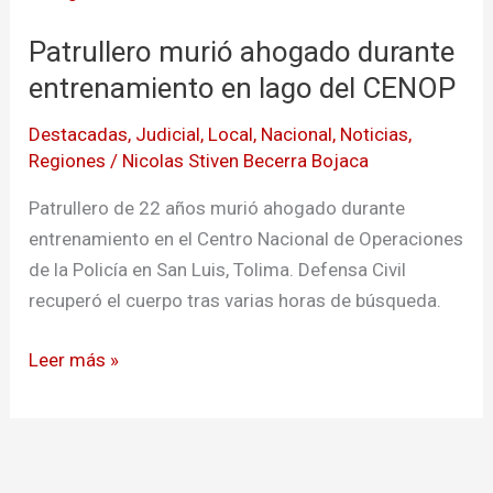
ahogado
Patrullero murió ahogado durante
durante
entrenamiento
entrenamiento en lago del CENOP
en
Destacadas
,
Judicial
,
Local
,
Nacional
,
Noticias
,
lago
Regiones
/
Nicolas Stiven Becerra Bojaca
del
CENOP
Patrullero de 22 años murió ahogado durante
entrenamiento en el Centro Nacional de Operaciones
de la Policía en San Luis, Tolima. Defensa Civil
recuperó el cuerpo tras varias horas de búsqueda.
Leer más »