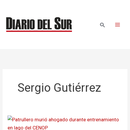
Ir
al
contenido
Buscar
Sergio Gutiérrez
Patrullero
murió