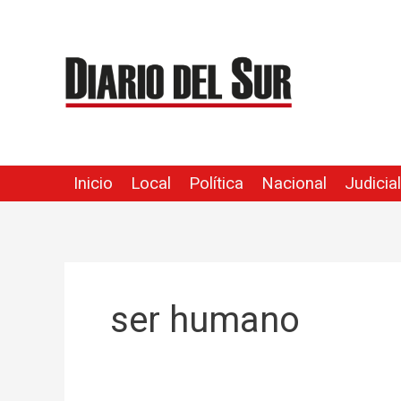
Ir
Buscar
al
por:
contenido
Inicio
Local
Política
Nacional
Judicial
ser humano