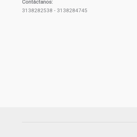
Contáctanos:
3138282538 - 3138284745