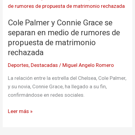
Palmer
y
Cole Palmer y Connie Grace se
Connie
Grace
separan en medio de rumores de
se
propuesta de matrimonio
separan
rechazada
en
medio
Deportes
,
Destacadas
/
Miguel Angelo Romero
de
La relación entre la estrella del Chelsea, Cole Palmer,
rumores
y su novia, Connie Grace, ha llegado a su fin,
de
confirmándose en redes sociales.
propuesta
de
Leer más »
matrimonio
rechazada