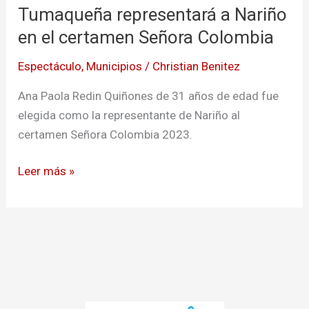
Tumaqueña representará a Nariño
a
Nariño
en el certamen Señora Colombia
en
Espectáculo
,
Municipios
/
Christian Benitez
el
certamen
Ana Paola Redin Quiñones de 31 años de edad fue
Señora
elegida como la representante de Nariño al
Colombia
certamen Señora Colombia 2023.
Leer más »