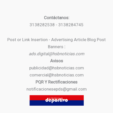
Contáctanos:
3138282538 - 3138284745
Post or Link Insertion - Advertising Article Blog Post
Banners
:
ads.digital@hsbnoticias.com
Avisos
publicidad@hsbnoticias.com
comercial@hsbnoticias.com
PQR Y Rectificaciones
notificacionesepds@gmail.com