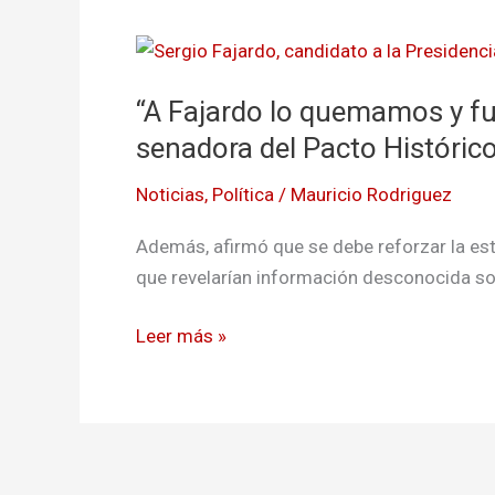
“A
Fajardo
“A Fajardo lo quemamos y fue
lo
quemamos y
senadora del Pacto Históric
fue
Noticias
,
Política
/
Mauricio Rodriguez
una
tarea
Además, afirmó que se debe reforzar la estr
dura»:
que revelarían información desconocida so
Isabel
Zuleta,
Leer más »
senadora
del
Pacto
Histórico