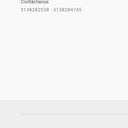
Contáctanos:
3138282538 - 3138284745