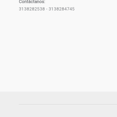
Contáctanos:
3138282538 - 3138284745