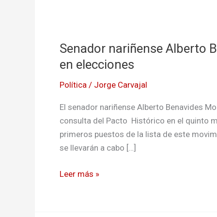
Senador
nariñense
Senador nariñense Alberto B
Alberto
Benavides,
en elecciones
fue
Política
/
Jorge Carvajal
el
quinto
El senador nariñense Alberto Benavides Mor
màs
consulta del Pacto Histórico en el quinto m
votado
primeros puestos de la lista de este movimi
en
se llevarán a cabo […]
elecciones
Leer más »