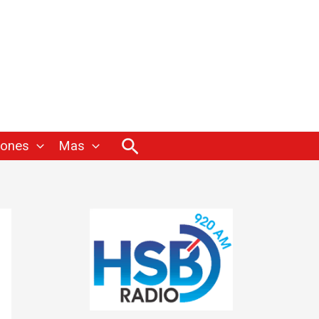
Buscar
iones
Mas