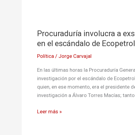
Procuraduría
involucra
Procuraduría involucra a ex
a
exsenador
en el escándalo de Ecopetrol
nariñense
Política
/
Jorge Carvajal
Guillermo
Garcia
En las últimas horas la Procuraduría General
en
investigación por el escándalo de Ecopetrol
el
quien, en ese momento, era el presidente de
escándalo
investigación a Álvaro Torres Macías; tanto
de
Ecopetrol
Leer más »