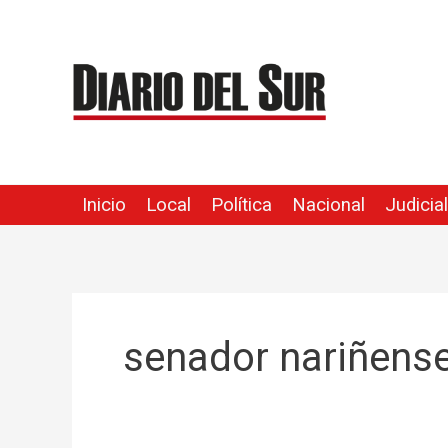
Ir
al
contenido
Inicio
Local
Política
Nacional
Judicial
senador nariñens