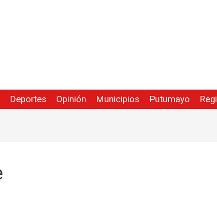
Deportes
Opinión
Municipios
Putumayo
Reg
e