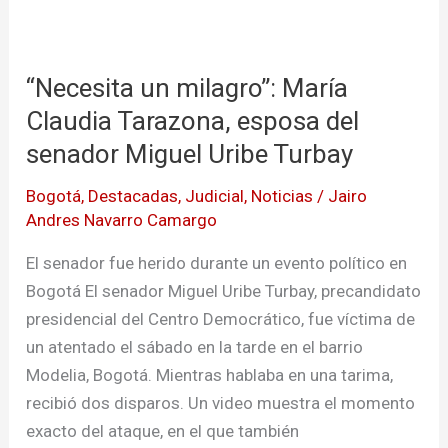
“Necesita
un
“Necesita un milagro”: María
milagro”:
María
Claudia Tarazona, esposa del
Claudia
senador Miguel Uribe Turbay
Tarazona,
Bogotá
,
Destacadas
,
Judicial
,
Noticias
/
Jairo
esposa
Andres Navarro Camargo
del
senador
El senador fue herido durante un evento político en
Miguel
Bogotá El senador Miguel Uribe Turbay, precandidato
Uribe
presidencial del Centro Democrático, fue víctima de
Turbay
un atentado el sábado en la tarde en el barrio
Modelia, Bogotá. Mientras hablaba en una tarima,
recibió dos disparos. Un video muestra el momento
exacto del ataque, en el que también