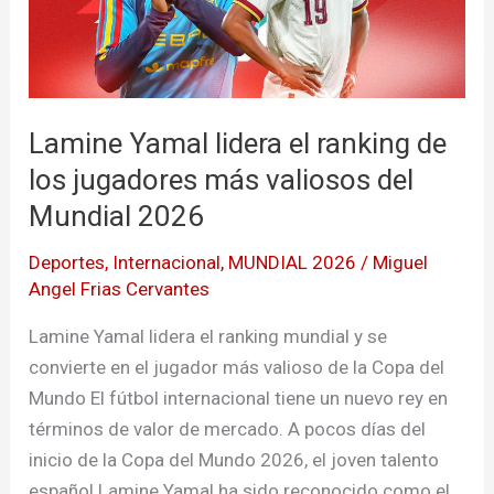
de
los
jugadores
más
Lamine Yamal lidera el ranking de
valiosos
los jugadores más valiosos del
del
Mundial
Mundial 2026
2026
Deportes
,
Internacional
,
MUNDIAL 2026
/
Miguel
Angel Frias Cervantes
Lamine Yamal lidera el ranking mundial y se
convierte en el jugador más valioso de la Copa del
Mundo El fútbol internacional tiene un nuevo rey en
términos de valor de mercado. A pocos días del
inicio de la Copa del Mundo 2026, el joven talento
español Lamine Yamal ha sido reconocido como el