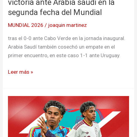
victoria ante Arabia saudí en la
segunda fecha del Mundial
MUNDIAL 2026
/
joaquin martinez
tras el 0-0 ante Cabo Verde en la jornada inaugural.
Arabia Saudí también cosechó un empate en el
primer encuentro, en este caso 1-1 ante Uruguay.
Leer más »
Lamine
Yamal
lidera
el
ranking