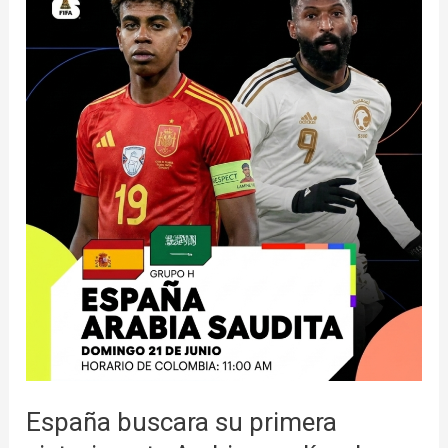
su
primera
victoria
ante
Arabia
saudí
en
la
segunda
fecha
del
Mundial
España buscara su primera