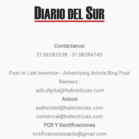
Contáctanos:
3138282538 - 3138284745
Post or Link Insertion - Advertising Article Blog Post
Banners
:
ads.digital@hsbnoticias.com
Avisos
publicidad@hsbnoticias.com
comercial@hsbnoticias.com
PQR Y Rectificaciones
notificacionesepds@gmail.com