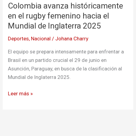
Colombia avanza históricamente
históricamente
en
en el rugby femenino hacia el
el
Mundial de Inglaterra 2025
rugby
Deportes
,
Nacional
/
Johana Charry
femenino
hacia
El equipo se prepara intensamente para enfrentar a
el
Brasil en un partido crucial el 29 de junio en
Mundial
Asunción, Paraguay, en busca de la clasificación al
de
Mundial de Inglaterra 2025.
Inglaterra
2025
Leer más »