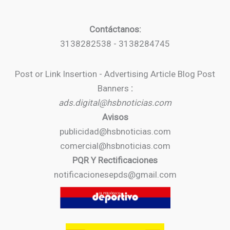
Contáctanos:
3138282538 - 3138284745
Post or Link Insertion - Advertising Article Blog Post
Banners
:
ads.digital@hsbnoticias.com
Avisos
publicidad@hsbnoticias.com
comercial@hsbnoticias.com
PQR Y Rectificaciones
notificacionesepds@gmail.com