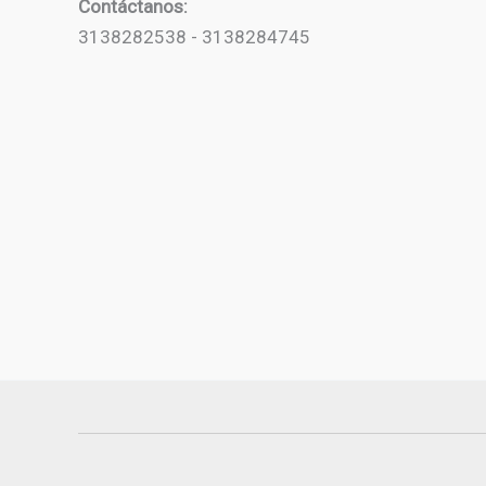
Contáctanos:
3138282538 - 3138284745