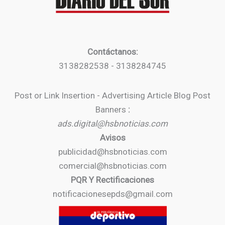
Contáctanos:
3138282538 - 3138284745
Post or Link Insertion - Advertising Article Blog Post
Banners
:
ads.digital@hsbnoticias.com
Avisos
publicidad@hsbnoticias.com
comercial@hsbnoticias.com
PQR Y Rectificaciones
notificacionesepds@gmail.com