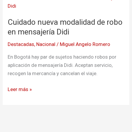
nueva
modalidad
Cuidado nueva modalidad de robo
de
robo
en mensajería Didi
en
Destacadas
,
Nacional
/
Miguel Angelo Romero
mensajería
Didi
En Bogotá hay par de sujetos haciendo robos por
aplicación de mensajería Didi. Aceptan servicio,
recogen la mercancía y cancelan el viaje.
Leer más »