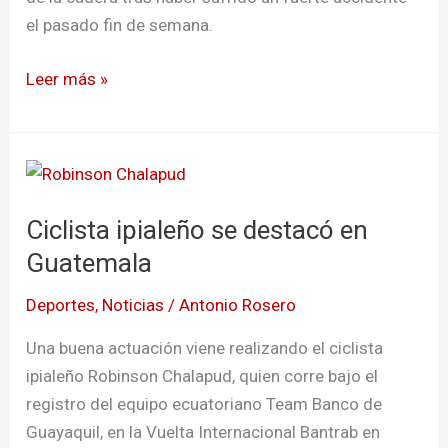
el pasado fin de semana.
Leer más »
Ciclista
ipialeño
Ciclista ipialeño se destacó en
se
destacó
Guatemala
en
Deportes
,
Noticias
/
Antonio Rosero
Guatemala
Una buena actuación viene realizando el ciclista
ipialeño Robinson Chalapud, quien corre bajo el
registro del equipo ecuatoriano Team Banco de
Guayaquil, en la Vuelta Internacional Bantrab en