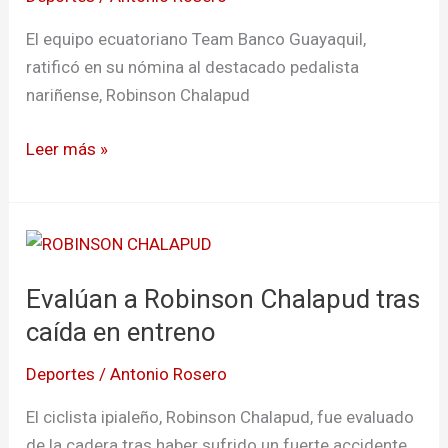
ecuatoriano
El equipo ecuatoriano Team Banco Guayaquil,
ratificó en su nómina al destacado pedalista
nariñense, Robinson Chalapud
Leer más »
Evalúan
a
Evalúan a Robinson Chalapud tras
Robinson
Chalapud
caída en entreno
tras
Deportes
/
Antonio Rosero
caída
en
El ciclista ipialeño, Robinson Chalapud, fue evaluado
entreno
de la cadera tras haber sufrido un fuerte accidente