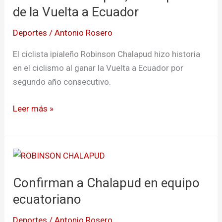
de
de la Vuelta a Ecuador
la
Deportes
/
Antonio Rosero
Vuelta
a
El ciclista ipialeño Robinson Chalapud hizo historia
Ecuador
en el ciclismo al ganar la Vuelta a Ecuador por
segundo año consecutivo.
Leer más »
Confirman
a
Confirman a Chalapud en equipo
Chalapud
en
ecuatoriano
equipo
Deportes
/
Antonio Rosero