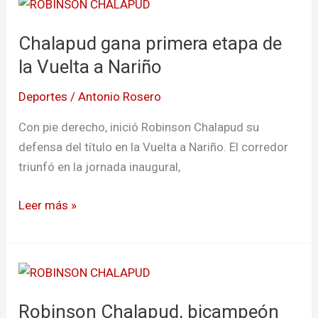
Chalapud
gana
Chalapud gana primera etapa de
primera
etapa
la Vuelta a Nariño
de
Deportes
/
Antonio Rosero
la
Vuelta
Con pie derecho, inició Robinson Chalapud su
a
defensa del título en la Vuelta a Nariño. El corredor
Nariño
triunfó en la jornada inaugural,
Leer más »
Robinson
Chalapud,
Robinson Chalapud, bicampeón
bicampeón