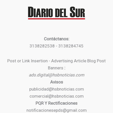
Contáctanos:
3138282538 - 3138284745
Post or Link Insertion - Advertising Article Blog Post
Banners
:
ads.digital@hsbnoticias.com
Avisos
publicidad@hsbnoticias.com
comercial@hsbnoticias.com
PQR Y Rectificaciones
notificacionesepds@gmail.com