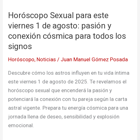
Sexual
Horóscopo Sexual para este
para
este
viernes 1 de agosto: pasión y
viernes
conexión cósmica para todos los
1
signos
de
agosto:
Horóscopo
,
Noticias
/
Juan Manuel Gómez Posada
pasión
Descubre cómo los astros influyen en tu vida íntima
y
este viernes 1 de agosto de 2025. Te revelamos el
conexión
horóscopo sexual que encenderá la pasión y
cósmica
potenciará la conexión con tu pareja según la carta
para
astral vigente. Prepara tu energía cósmica para una
todos
jornada llena de deseo, sensibilidad y explosión
los
emocional.
signos