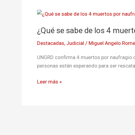
¿Qué
se
¿Qué se sabe de los 4 muert
sabe
de
Destacadas
,
Judicial
/
Miguel Angelo Rome
los
4
UNGRD confirma 4 muertos por naufragio de
muertos
personas están esperando para ser rescat
por
naufragio
Leer más »
en
el
Meta?