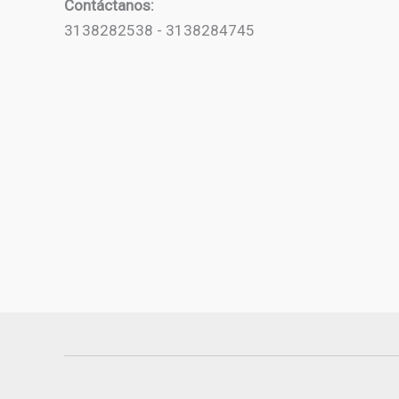
Contáctanos:
3138282538 - 3138284745