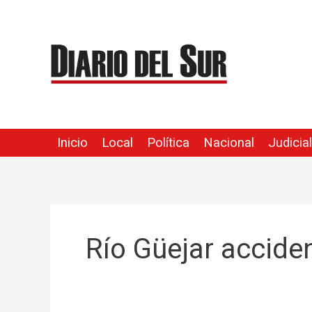
Ir
al
contenido
Inicio
Local
Política
Nacional
Judicial
Río Güejar accide