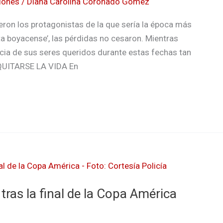
iones
/
Diana Carolina Coronado Gomez
ueron los protagonistas de la que sería la época más
ita boyacense’, las pérdidas no cesaron. Mientras
ncia de sus seres queridos durante estas fechas tan
QUITARSE LA VIDA En
 tras la final de la Copa América