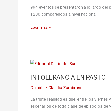
país
994 eventos se presentaron a lo largo del p
tras
1200 comparendos a nivel nacional.
la
final
Leer más »
de
la
Copa
América
INTOLERANCIA
EN
INTOLERANCIA EN PASTO
PASTO
Opinión
/
Claudia.Zambrano
La triste realidad es que, entre los vierne
escenarios de toda clase de episodios de v