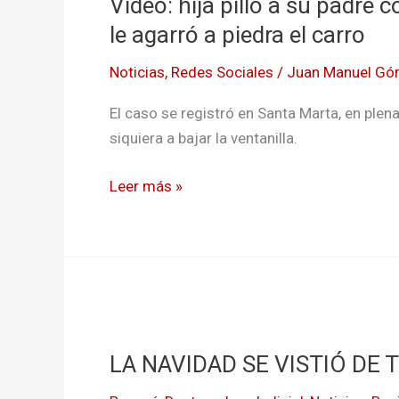
Video: hija pilló a su padre
pilló
a
le agarró a piedra el carro
su
Noticias
,
Redes Sociales
/
Juan Manuel Gó
padre
con
El caso se registró en Santa Marta, en plena 
una
siquiera a bajar la ventanilla.
mujer
que
Leer más »
no
era
su
mamá
y
LA
le
NAVIDAD
agarró
LA NAVIDAD SE VISTIÓ DE 
SE
a
VISTIÓ