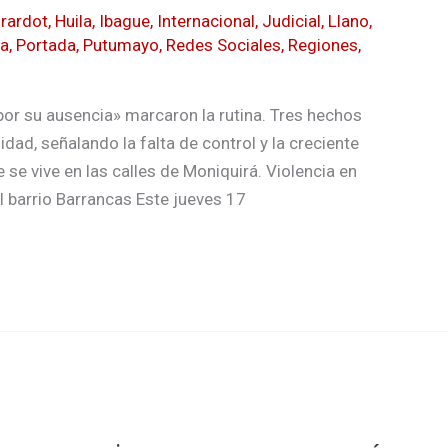
irardot
,
Huila
,
Ibague
,
Internacional
,
Judicial
,
Llano
,
ra
,
Portada
,
Putumayo
,
Redes Sociales
,
Regiones
,
por su ausencia» marcaron la rutina. Tres hechos
ad, señalando la falta de control y la creciente
 se vive en las calles de Moniquirá. Violencia en
 barrio Barrancas Este jueves 17