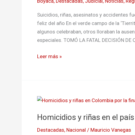
Boyacá
,
Destacadas
,
Judicial
,
Noticias
,
Reg
piedra
DE
el
TRAGEDIA
Suicidios, riñas, asesinatos y accidentes f
carro
Y
feliz del año En el verde campo de la ‘Tierr
LUTO
algunos celebraban, otros lloraban la ause
especiales. TOMÓ LA FATAL DECISIÓN DE 
Leer más »
Homicidios
y
Homicidios y riñas en el país
riñas
en
Destacadas
,
Nacional
/
Mauricio Vanegas
el