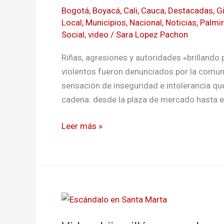
agresiones
Bogotá
,
Boyacá
,
Cali
,
Cauca
,
Destacadas
,
G
en
Local
,
Municipios
,
Nacional
,
Noticias
,
Palmi
menos
Social
,
video
/
Sara Lopez Pachon
de
Riñas, agresiones y autoridades «brillando 
tres
violentos fueron denunciados por la comunid
días
sensación de inseguridad e intolerancia que
en
cadena: desde la plaza de mercado hasta el
Moniquirá
Leer más »
Video:
hija