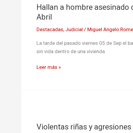
Hallan a hombre asesinado c
hombre
asesinado
Abril
con
Destacadas
,
Judicial
/
Miguel Angelo Rome
arma
blanca
La tarde del pasado viernes 05 de Sep el ba
en
sin vida dentro de una vivienda
el
Barrio
Leer más »
7
de
Abril
Violentas
riñas
Violentas riñas y agresiones
y