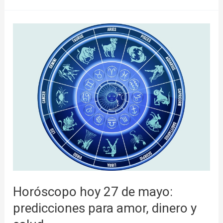
Horóscopo
hoy
27
de
mayo:
predicciones
para
amor,
dinero
y
salud
Horóscopo hoy 27 de mayo:
predicciones para amor, dinero y