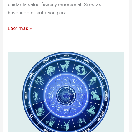
cuidar la salud física y emocional. Si estás
buscando orientación para
Leer más »
Horóscopo
de
hoy:
9
de
julio
de
2026