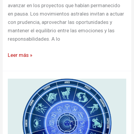
avanzar en los proyectos que habían permanecido
en pausa. Los movimientos astrales invitan a actuar
con prudencia, aprovechar las oportunidades y
mantener el equilibrio entre las emociones y las
responsabilidades. A lo
Leer más »
Horóscopo
de
hoy:
predicciones
para
el
1