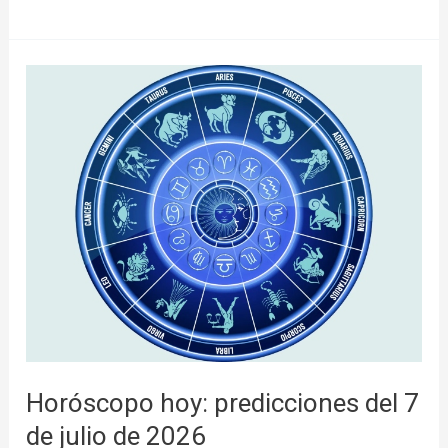
Horóscopo
hoy:
predicciones
del
7
de
julio
de
2026
Horóscopo hoy: predicciones del 7
de julio de 2026