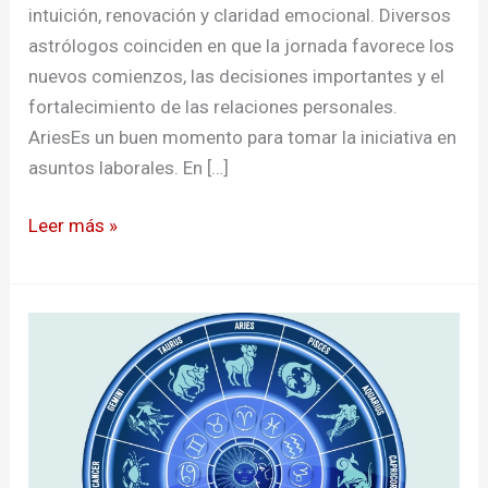
intuición, renovación y claridad emocional. Diversos
astrólogos coinciden en que la jornada favorece los
nuevos comienzos, las decisiones importantes y el
fortalecimiento de las relaciones personales.
AriesEs un buen momento para tomar la iniciativa en
asuntos laborales. En […]
Leer más »
Horóscopo
de
hoy:
9
de
julio