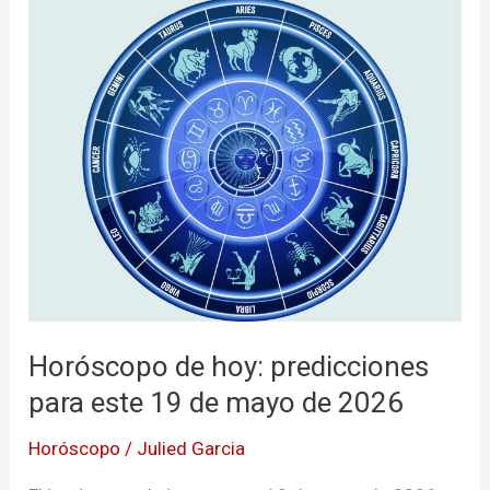
Horóscopo
de
hoy:
predicciones
para
este
19
de
mayo
de
2026
Horóscopo de hoy: predicciones
para este 19 de mayo de 2026
Horóscopo
/
Julied Garcia