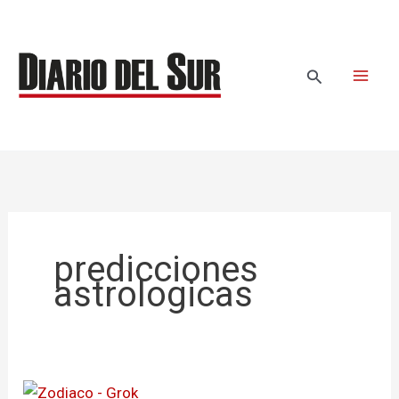
Ir
al
contenido
Buscar
predicciones
astrologicas
Horóscopo