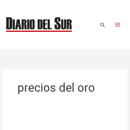
Ir
al
contenido
Buscar
precios del oro
El
oro