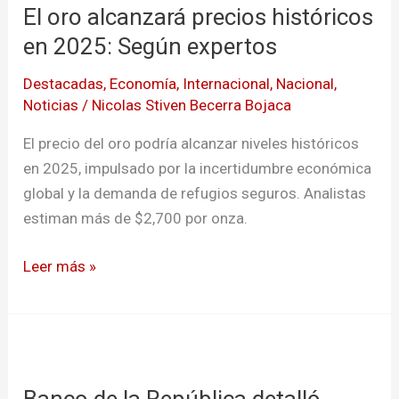
El oro alcanzará precios históricos
alcanzará
precios
en 2025: Según expertos
históricos
Destacadas
,
Economía
,
Internacional
,
Nacional
,
en
Noticias
/
Nicolas Stiven Becerra Bojaca
2025:
Según
El precio del oro podría alcanzar niveles históricos
expertos
en 2025, impulsado por la incertidumbre económica
global y la demanda de refugios seguros. Analistas
estiman más de $2,700 por onza.
Leer más »
Banco
de
Banco de la República detalló
la