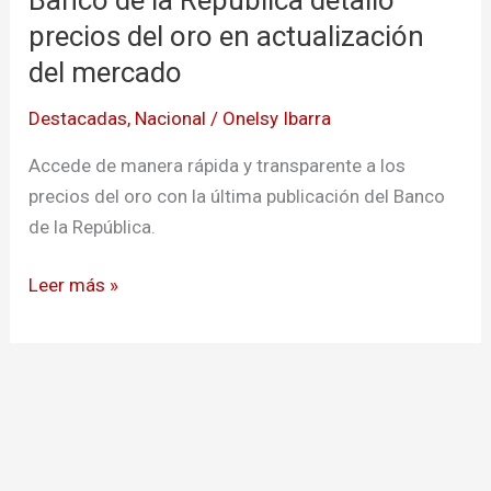
República
precios del oro en actualización
detalló
del mercado
precios
Destacadas
,
Nacional
/
Onelsy Ibarra
del
oro
Accede de manera rápida y transparente a los
en
precios del oro con la última publicación del Banco
actualización
de la República.
del
mercado
Leer más »