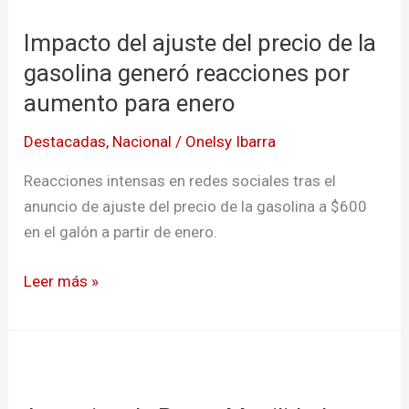
del
Impacto del ajuste del precio de la
ajuste
del
gasolina generó reacciones por
precio
aumento para enero
de
Destacadas
,
Nacional
/
Onelsy Ibarra
la
gasolina
Reacciones intensas en redes sociales tras el
generó
anuncio de ajuste del precio de la gasolina a $600
reacciones
en el galón a partir de enero.
por
aumento
Leer más »
para
enero
Anuncios
de