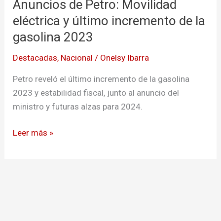
Anuncios de Petro: Movilidad
Petro:
Movilidad
eléctrica y último incremento de la
eléctrica
gasolina 2023
y
Destacadas
,
Nacional
/
Onelsy Ibarra
último
incremento
Petro reveló el último incremento de la gasolina
de
2023 y estabilidad fiscal, junto al anuncio del
la
ministro y futuras alzas para 2024.
gasolina
2023
Leer más »