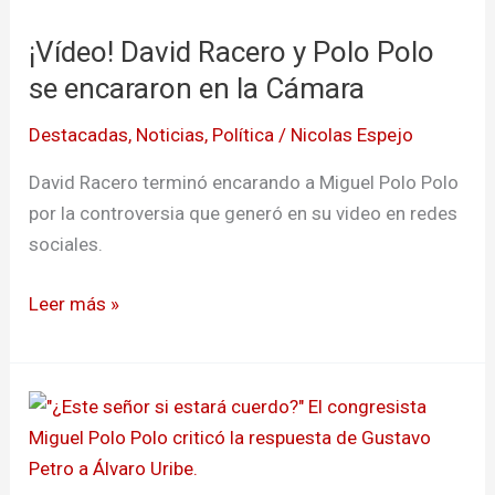
Racero
¡Vídeo! David Racero y Polo Polo
y
Polo
se encararon en la Cámara
Polo
Destacadas
,
Noticias
,
Política
/
Nicolas Espejo
se
encararon
David Racero terminó encarando a Miguel Polo Polo
en
por la controversia que generó en su video en redes
la
sociales.
Cámara
Leer más »
Congresista
Polo
Polo