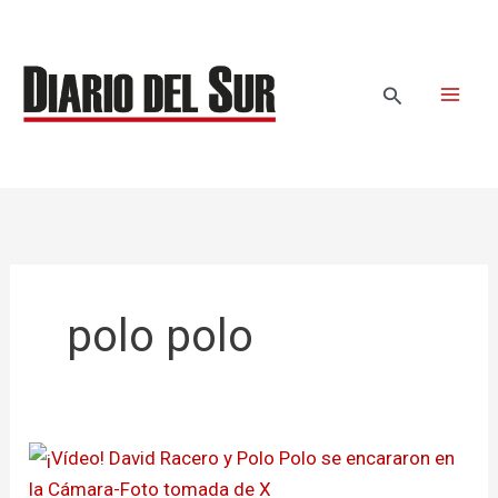
Ir
al
contenido
Buscar
polo polo
¡Vídeo!
David