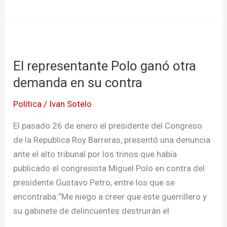
El
representante
El representante Polo ganó otra
Polo
ganó
demanda en su contra
otra
Política
/
Ivan Sotelo
demanda
en
El pasado 26 de enero el presidente del Congreso
su
de la Republica Roy Barreras, presentó una denuncia
contra
ante el alto tribunal por los trinos que había
publicado el congresista Miguel Polo en contra del
presidente Gustavo Petro, entre los que se
encontraba:“Me niego a creer que este guerrillero y
su gabinete de delincuentes destruirán el