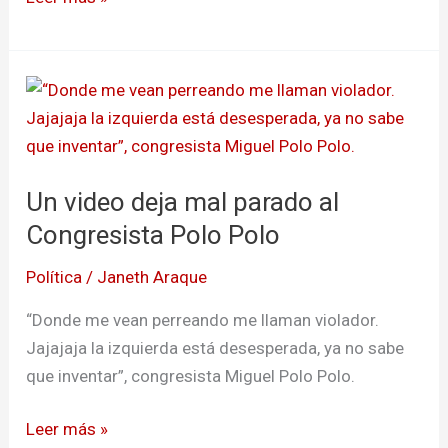
Un
video
deja
mal
Un video deja mal parado al
parado
al
Congresista Polo Polo
Congresista
Política
/
Janeth Araque
Polo
Polo
“Donde me vean perreando me llaman violador.
Jajajaja la izquierda está desesperada, ya no sabe
que inventar”, congresista Miguel Polo Polo.
Leer más »