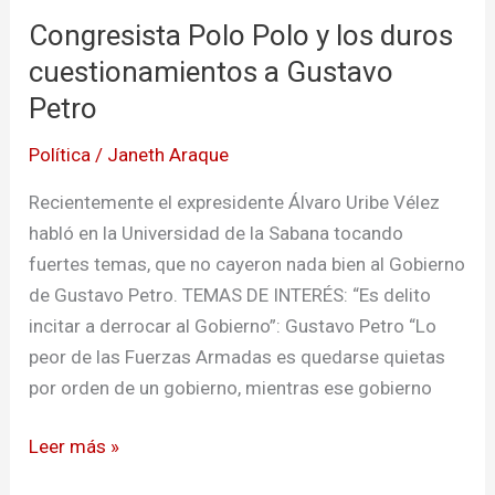
y
Congresista Polo Polo y los duros
los
duros
cuestionamientos a Gustavo
cuestionamientos
Petro
a
Política
/
Janeth Araque
Gustavo
Petro
Recientemente el expresidente Álvaro Uribe Vélez
habló en la Universidad de la Sabana tocando
fuertes temas, que no cayeron nada bien al Gobierno
de Gustavo Petro. TEMAS DE INTERÉS: “Es delito
incitar a derrocar al Gobierno”: Gustavo Petro “Lo
peor de las Fuerzas Armadas es quedarse quietas
por orden de un gobierno, mientras ese gobierno
Leer más »