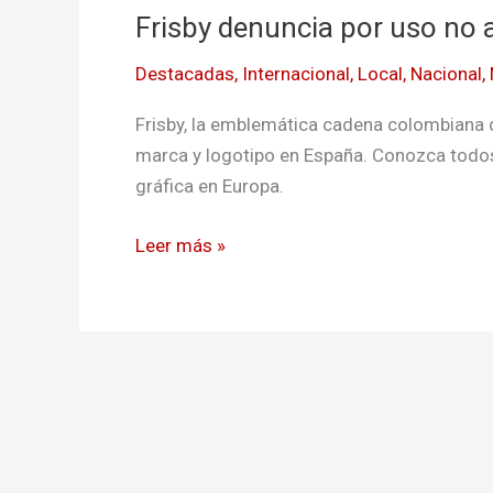
Frisby denuncia por uso no 
por
uso
Destacadas
,
Internacional
,
Local
,
Nacional
,
no
autorizado
Frisby, la emblemática cadena colombiana d
de
marca y logotipo en España. Conozca todos l
su
gráfica en Europa.
marca
en
Leer más »
Europa