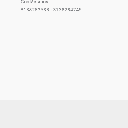
Contáctanos:
3138282538 - 3138284745