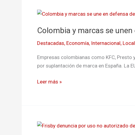
Colombia
y
Colombia y marcas se unen e
marcas
se
Destacadas
,
Economía
,
Internacional
,
Local
unen
en
Empresas colombianas como KFC, Presto y B
defensa
por suplantación de marca en España. La EU
de
Frisby
Leer más »
ante
plagio
Frisby
denuncia