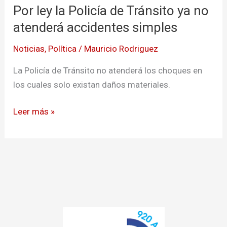
Por ley la Policía de Tránsito ya no
la
Policía
atenderá accidentes simples
de
Noticias
,
Política
/
Mauricio Rodriguez
Tránsito
ya
La Policía de Tránsito no atenderá los choques en
no
los cuales solo existan daños materiales.
atenderá
accidentes
Leer más »
simples