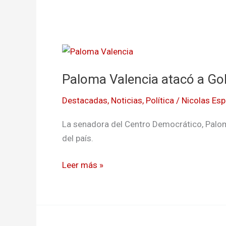
Paloma
Valencia
Paloma Valencia atacó a Gob
atacó
a
Destacadas
,
Noticias
,
Política
/
Nicolas Esp
Gobierno
por
La senadora del Centro Democrático, Paloma 
la
del país.
situación
del
Leer más »
Cauca