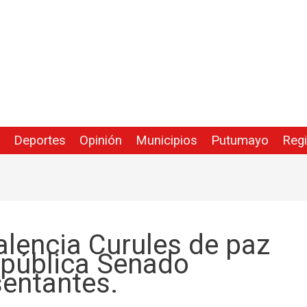
Deportes
Opinión
Municipios
Putumayo
Reg
alencia Curules de paz
epública Senado
entantes.