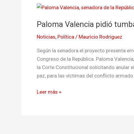
Paloma
Valencia
Paloma Valencia pidió tumba
pidió
tumbar
Noticias
,
Política
/
Mauricio Rodriguez
las
16
Según la senadora el proyecto presenta erro
curules
Congreso de la República. Paloma Valencia,
de
la Corte Constitucional solicitando anular e
paz
paz, para las víctimas del conflicto armado
Leer más »