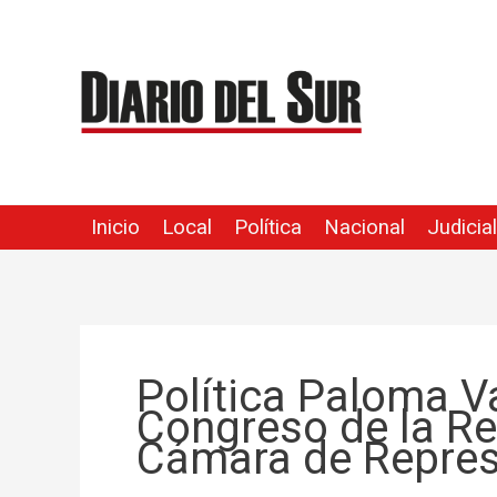
Ir
al
contenido
Inicio
Local
Política
Nacional
Judicial
Política Paloma V
Congreso de la R
Cámara de Repres