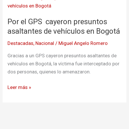
el
GPS
Por el GPS cayeron presuntos
cayeron
presuntos
asaltantes de vehículos en Bogotá
asaltantes
Destacadas
,
Nacional
/
Miguel Angelo Romero
de
vehículos
Gracias a un GPS cayeron presuntos asaltantes de
en
vehículos en Bogotá, la víctima fue interceptado por
Bogotá
dos personas, quienes lo amenazaron.
Leer más »