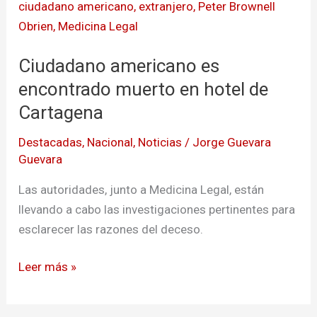
americano
es
encontrado
Ciudadano americano es
muerto
en
encontrado muerto en hotel de
hotel
Cartagena
de
Destacadas
,
Nacional
,
Noticias
/
Jorge Guevara
Cartagena
Guevara
Las autoridades, junto a Medicina Legal, están
llevando a cabo las investigaciones pertinentes para
esclarecer las razones del deceso.
Leer más »