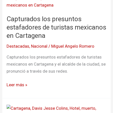
los
presuntos
Capturados los presuntos
estafadores
de
estafadores de turistas mexicanos
turistas
en Cartagena
mexicanos
Destacadas
,
Nacional
/
Miguel Angelo Romero
en
Cartagena
Capturados los presuntos estafadores de turistas
mexicanos en Cartagena y el alcalde de la ciudad, se
pronunció a través de sus redes.
Leer más »
Ciudadano