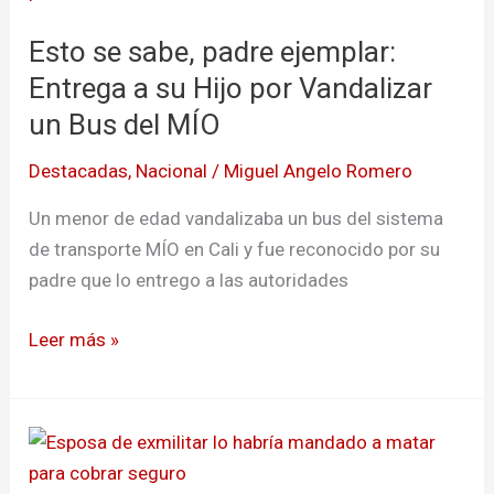
sabe,
Esto se sabe, padre ejemplar:
padre
ejemplar:
Entrega a su Hijo por Vandalizar
Entrega
un Bus del MÍO
a
Destacadas
,
Nacional
/
Miguel Angelo Romero
su
Hijo
Un menor de edad vandalizaba un bus del sistema
por
de transporte MÍO en Cali y fue reconocido por su
Vandalizar
padre que lo entrego a las autoridades
un
Bus
Leer más »
del
MÍO
Esposa
de