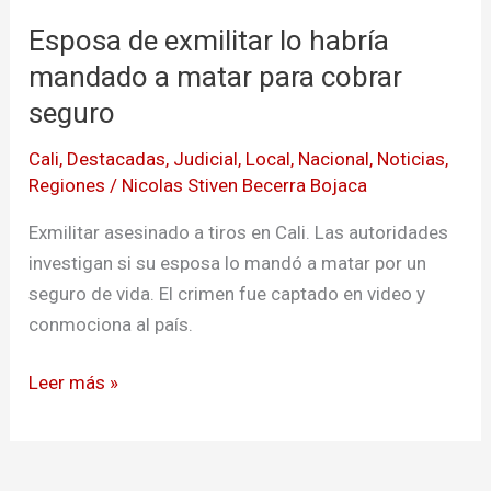
exmilitar
Esposa de exmilitar lo habría
lo
habría
mandado a matar para cobrar
mandado
seguro
a
Cali
,
Destacadas
,
Judicial
,
Local
,
Nacional
,
Noticias
,
matar
Regiones
/
Nicolas Stiven Becerra Bojaca
para
cobrar
Exmilitar asesinado a tiros en Cali. Las autoridades
seguro
investigan si su esposa lo mandó a matar por un
seguro de vida. El crimen fue captado en video y
conmociona al país.
Leer más »