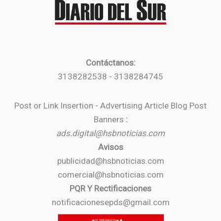
Contáctanos:
3138282538 - 3138284745
Post or Link Insertion - Advertising Article Blog Post
Banners
:
ads.digital@hsbnoticias.com
Avisos
publicidad@hsbnoticias.com
comercial@hsbnoticias.com
PQR Y Rectificaciones
notificacionesepds@gmail.com