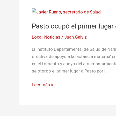
Pasto
ocupó
Pasto ocupó el primer lugar
el
primer
Local
,
Noticias
/
Juan.Galviz
lugar
en
El Instituto Departamental de Salud de Nar
concurso
efectiva de apoyo a la lactancia materna’ 
de
en el fomento y apoyo del amamantamiento 
lactancia
se otorgó el primer lugar a Pasto por […]
materna
Leer más »