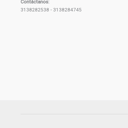
Contáctanos:
3138282538 - 3138284745