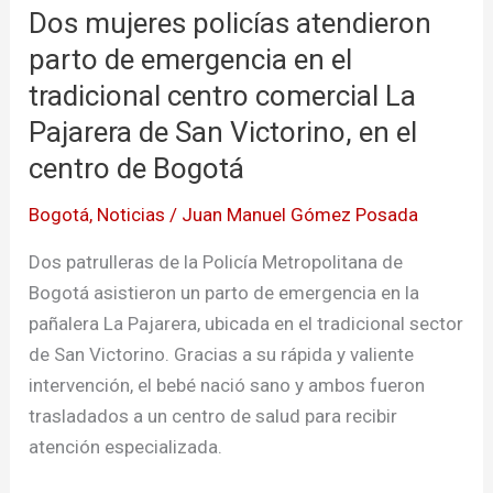
Dos mujeres policías atendieron
policías
atendieron
parto de emergencia en el
parto
tradicional centro comercial La
de
Pajarera de San Victorino, en el
emergencia
centro de Bogotá
en
el
Bogotá
,
Noticias
/
Juan Manuel Gómez Posada
tradicional
Dos patrulleras de la Policía Metropolitana de
centro
Bogotá asistieron un parto de emergencia en la
comercial
pañalera La Pajarera, ubicada en el tradicional sector
La
de San Victorino. Gracias a su rápida y valiente
Pajarera
intervención, el bebé nació sano y ambos fueron
de
trasladados a un centro de salud para recibir
San
atención especializada.
Victorino,
en