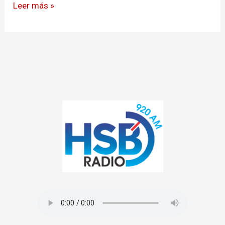
Leer más »
el
centro
de
Bogotá