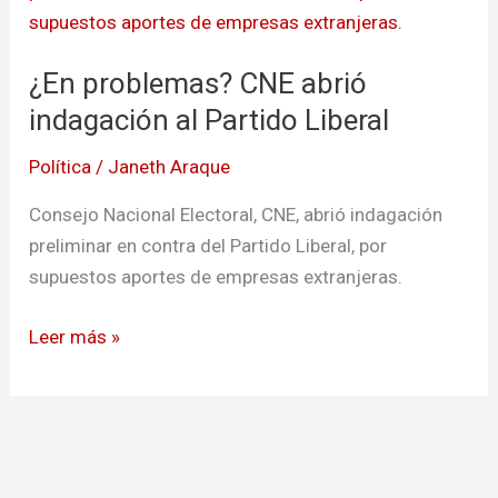
CNE
abrió
¿En problemas? CNE abrió
indagación
al
indagación al Partido Liberal
Partido
Política
/
Janeth Araque
Liberal
Consejo Nacional Electoral, CNE, abrió indagación
preliminar en contra del Partido Liberal, por
supuestos aportes de empresas extranjeras.
Leer más »