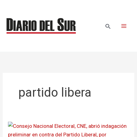
Ir
al
contenido
Buscar
partido libera
¿En
problemas?