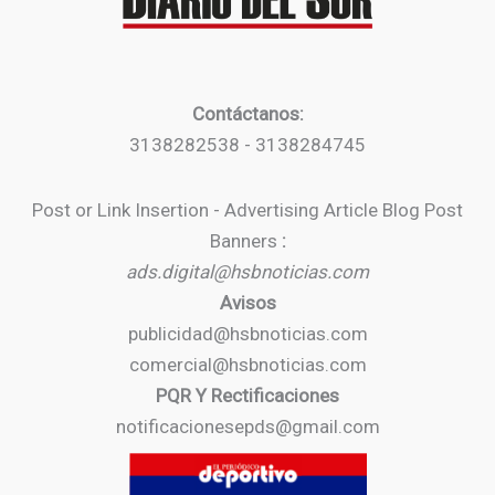
Contáctanos:
3138282538 - 3138284745
Post or Link Insertion - Advertising Article Blog Post
Banners
:
ads.digital@hsbnoticias.com
Avisos
publicidad@hsbnoticias.com
comercial@hsbnoticias.com
PQR Y Rectificaciones
notificacionesepds@gmail.com