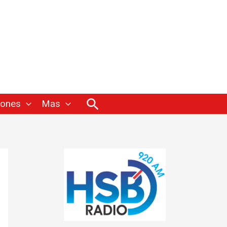
Buscar
iones
Mas