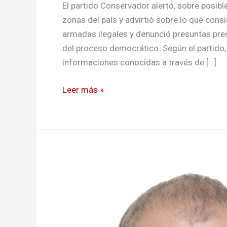
El partido Conservador alertó, sobre posibl
zonas del país y advirtió sobre lo que con
armadas ilegales y denunció presuntas pres
del proceso democrático. Según el partido,
informaciones conocidas a través de […]
Leer más »
Presidente
del
Directorio
Conservador
en