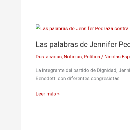
Las
palabras
Las palabras de Jennifer Ped
de
Jennifer
Destacadas
,
Noticias
,
Política
/
Nicolas Esp
Pedraza
contra
La integrante del partido de Dignidad, Jenn
Petro
Benedetti con diferentes congresistas.
y
Benedetti
Leer más »