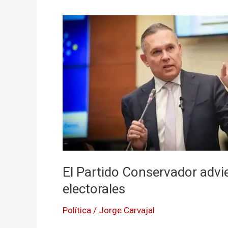
El
Partido
Conservador
advierte
sobre
posibles
riesgos
electorales
El Partido Conservador advie
electorales
Política
/
Jorge Carvajal