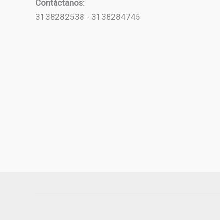
Contáctanos:
3138282538 - 3138284745