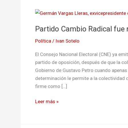
Partido
Cambio
Partido Cambio Radical fue
Radical
fue
Política
/
Ivan Sotelo
reconocido
como
El Consejo Nacional Electoral (CNE) ya em
opositor
partido de oposición, después de que la co
Gobierno de Gustavo Petro cuando apenas 
determinación le permite a la colectividad 
firme como […]
Leer más »