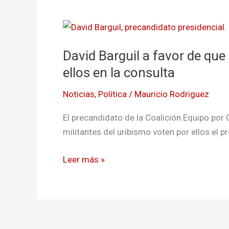
David
Barguil
David Barguil a favor de que
a
favor
ellos en la consulta
de
Noticias
,
Política
/
Mauricio Rodriguez
que
el
El precandidato de la Coalición Equipo por
Centro
militantes del uribismo voten por ellos el 
Democrático
vote
Leer más »
por
ellos
en
la
consulta