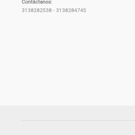
Contáctanos:
3138282538 - 3138284745