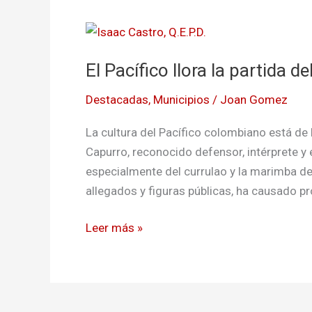
El
Pacífico
El Pacífico llora la partida 
llora
la
Destacadas
,
Municipios
/
Joan Gomez
partida
del
La cultura del Pacífico colombiano está de 
maestro
Capurro, reconocido defensor, intérprete y e
Isaac
especialmente del currulao y la marimba de
Castro
allegados y figuras públicas, ha causado pr
Capurro
Leer más »