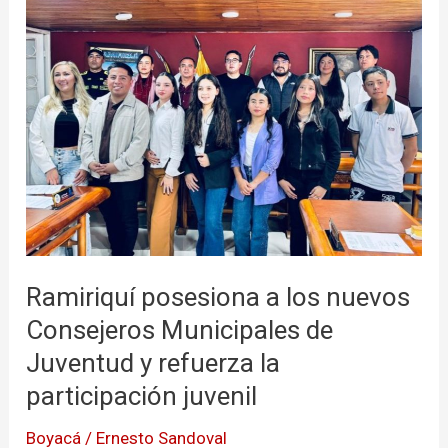
posesiona
a
los
nuevos
Consejeros
Municipales
de
Juventud
y
refuerza
Ramiriquí posesiona a los nuevos
la
Consejeros Municipales de
participación
juvenil
Juventud y refuerza la
participación juvenil
Boyacá
/
Ernesto Sandoval