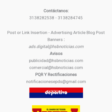
Contáctanos:
3138282538 - 3138284745
Post or Link Insertion - Advertising Article Blog Post
Banners
:
ads.digital@hsbnoticias.com
Avisos
publicidad@hsbnoticias.com
comercial@hsbnoticias.com
PQR Y Rectificaciones
notificacionesepds@gmail.com