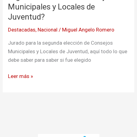
la
Municipales y Locales de
segunda
Juventud?
elección
de
Destacadas
,
Nacional
/
Miguel Angelo Romero
Consejos
Jurado para la segunda elección de Consejos
Municipales
Municipales y Locales de Juventud, aquí todo lo que
y
debe saber para saber si fue elegido
Locales
de
Leer más »
Juventud?