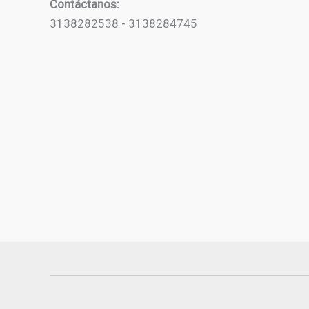
Contáctanos:
3138282538 - 3138284745