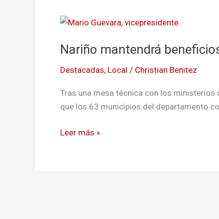
Nariño
mantendrá
Nariño mantendrá beneficios
beneficios
otorgados
Destacadas
,
Local
/
Christian Benitez
por
la
Tras una mesa técnica con los ministerios d
Ley
que los 63 municipios del departamento co
de
Fronteras
Leer más »