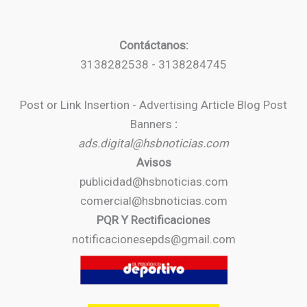
Contáctanos:
3138282538 - 3138284745
Post or Link Insertion - Advertising Article Blog Post
Banners
:
ads.digital@hsbnoticias.com
Avisos
publicidad@hsbnoticias.com
comercial@hsbnoticias.com
PQR Y Rectificaciones
notificacionesepds@gmail.com