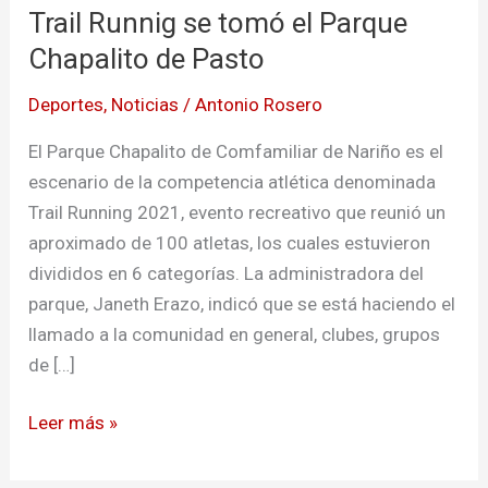
Trail Runnig se tomó el Parque
se
tomó
Chapalito de Pasto
el
Deportes
,
Noticias
/
Antonio Rosero
Parque
Chapalito
El Parque Chapalito de Comfamiliar de Nariño es el
de
escenario de la competencia atlética denominada
Pasto
Trail Running 2021, evento recreativo que reunió un
aproximado de 100 atletas, los cuales estuvieron
divididos en 6 categorías. La administradora del
parque, Janeth Erazo, indicó que se está haciendo el
llamado a la comunidad en general, clubes, grupos
de […]
Leer más »