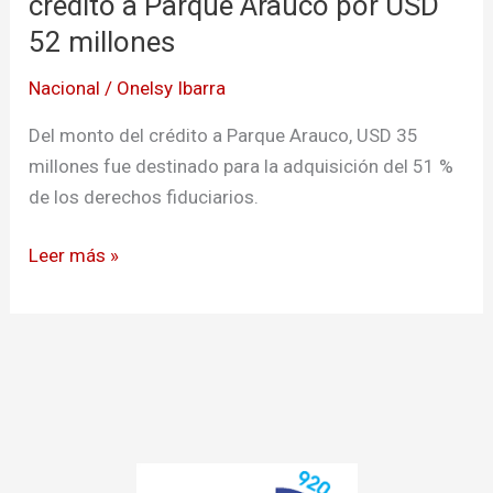
crédito a Parque Arauco por USD
a
52 millones
Parque
Nacional
/
Onelsy Ibarra
Arauco
por
Del monto del crédito a Parque Arauco, USD 35
USD
millones fue destinado para la adquisición del 51 %
52
de los derechos fiduciarios.
millones
Leer más »