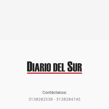
Contáctanos:
3138282538 - 3138284745