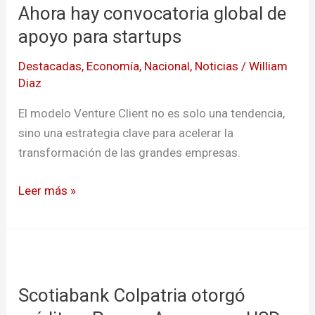
Ahora hay convocatoria global de
convocatoria
global
apoyo para startups
de
Destacadas
,
Economía
,
Nacional
,
Noticias
/
William
apoyo
Diaz
para
startups
El modelo Venture Client no es solo una tendencia,
sino una estrategia clave para acelerar la
transformación de las grandes empresas.
Leer más »
Scotiabank
Colpatria
Scotiabank Colpatria otorgó
otorgó
crédito