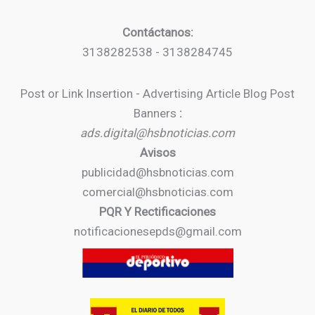
Contáctanos:
3138282538 - 3138284745
Post or Link Insertion - Advertising Article Blog Post
Banners
:
ads.digital@hsbnoticias.com
Avisos
publicidad@hsbnoticias.com
comercial@hsbnoticias.com
PQR Y Rectificaciones
notificacionesepds@gmail.com