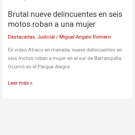
delincuentes
Brutal nueve delincuentes en seis
en
seis
motos roban a una mujer
motos
Destacadas
,
Judicial
/
Miguel Angelo Romero
roban
a
En video Atraco en manada: nueve delincuentes en
una
seis motos roban a mujer en el sur de Barranquilla,
mujer
Ocurrió en el Parque Alegra
Leer más »