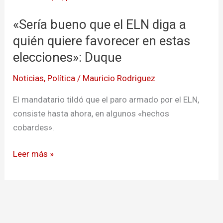
bueno
«Sería bueno que el ELN diga a
que
el
quién quiere favorecer en estas
ELN
elecciones»: Duque
diga
Noticias
,
Política
/
Mauricio Rodriguez
a
quién
El mandatario tildó que el paro armado por el ELN,
quiere
consiste hasta ahora, en algunos «hechos
favorecer
cobardes».
en
estas
Leer más »
elecciones»:
Duque