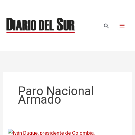
Ir
al
contenido
Buscar
Paro Nacional
Armado
«Sería