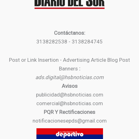
Contáctanos:
3138282538 - 3138284745
Post or Link Insertion - Advertising Article Blog Post
Banners
:
ads.digital@hsbnoticias.com
Avisos
publicidad@hsbnoticias.com
comercial@hsbnoticias.com
PQR Y Rectificaciones
notificacionesepds@gmail.com