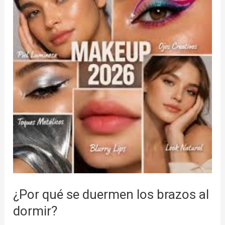
se
duermen
los
brazos
al
dormir?
¿Por qué se duermen los brazos al
dormir?