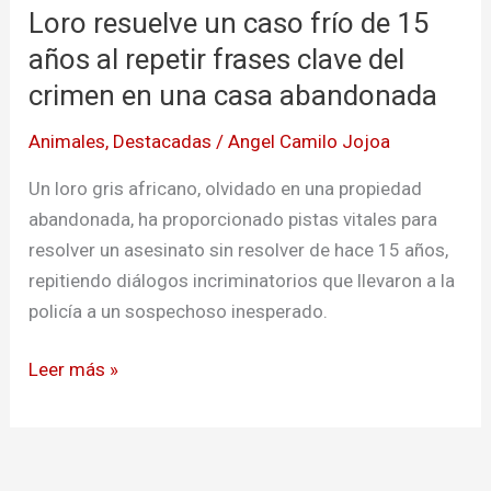
Loro resuelve un caso frío de 15
un
caso
años al repetir frases clave del
frío
crimen en una casa abandonada
de
Animales
,
Destacadas
/
Angel Camilo Jojoa
15
años
Un loro gris africano, olvidado en una propiedad
al
abandonada, ha proporcionado pistas vitales para
repetir
resolver un asesinato sin resolver de hace 15 años,
frases
repitiendo diálogos incriminatorios que llevaron a la
clave
policía a un sospechoso inesperado.
del
crimen
Leer más »
en
una
casa
abandonada