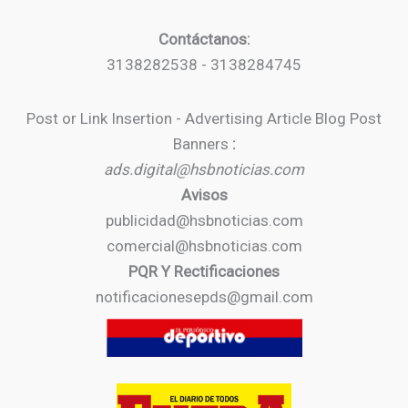
Contáctanos:
3138282538 - 3138284745
Post or Link Insertion - Advertising Article Blog Post
Banners
:
ads.digital@hsbnoticias.com
Avisos
publicidad@hsbnoticias.com
comercial@hsbnoticias.com
PQR Y Rectificaciones
notificacionesepds@gmail.com